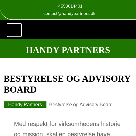
Skip
+4553614401
+4553614401
to
contact@handypartne
contact@handypartners.dk
content
Skip
to
Search
content
for:
HANDY PARTNERS
BESTYRELSE OG ADVISORY
BOARD
Handy Partners
Bestyrelse og Advisory Board
Med respekt for virksomhedens historie
og mission, skal en bestyrelse have